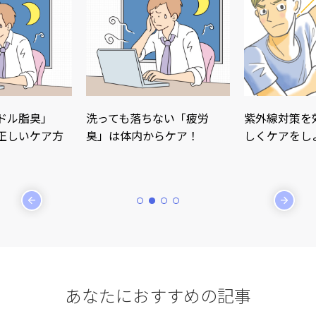
臭」
洗っても落ちない「疲労
紫外線対策を効果的
ケア方
臭」は体内からケア！
しくケアをしよう！
あなたに
おすすめの記事