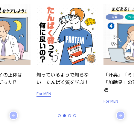
正体は
知っているようで知らな
「汗臭」「ミドル
⁉
い たんぱく質を学ぶ！
「加齢臭」の正し
法
For MEN
For MEN