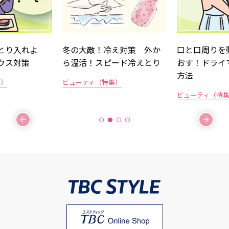
とり入れよ
冬の大敵！冷え対策 外か
口と口周りを
ウス対策
ら温活！スピード冷えとり
おす！ドライ
方法
集）
ビューティ（特集）
ビューティ（特