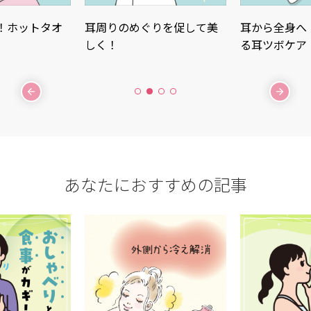
！ホットタオ
耳周りのめぐりを促して美
耳から全身へ
」
しく！
る耳ツボケア
あなたに
おすすめの記事